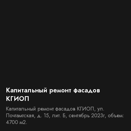
Капитальный ремонт фасадов
С
КГИОП
Ре
вы
Капитальный ремонт фасадов КГИОП, ул.
ра
Почтамтская, д. 15, лит. Б, сентябрь 2023г, объем:
4700 м2.