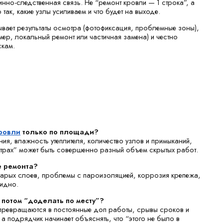
инно-следственная связь. Не “ремонт кровли — 1 строка”, а
так, какие узлы усиливаем и что будет на выходе.
вает результаты осмотра (фотофиксация, проблемные зоны),
мер, локальный ремонт или частичная замена) и честно
скам.
ровли
только по площади?
ия, влажность утеплителя, количество узлов и примыканий,
метрах” может быть совершенно разный объем скрытых работ.
е ремонта?
старых слоев, проблемы с пароизоляцией, коррозия крепежа,
видно.
потом “доделать по месту”?
превращаются в постоянные доп работы, срывы сроков и
 а подрядчик начинает объяснять, что “этого не было в