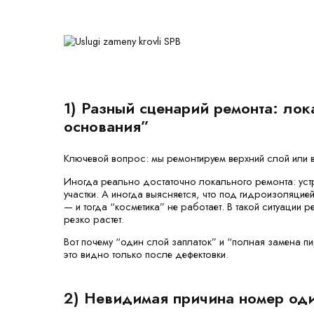
1) Разный сценарий ремонта: ло
основания”
Ключевой вопрос: мы ремонтируем верхний слой или
Иногда реально достаточно локального ремонта: устр
участки. А иногда выясняется, что под гидроизоляцие
— и тогда “косметика” не работает. В такой ситуации
резко растет.
Вот почему “один слой заплаток” и “полная замена пи
это видно только после дефектовки.
2) Невидимая причина номер оди