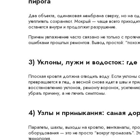
пирога
Два объекта, одинаковая мембрана сверху, но на одн
утеплитель сохраняют. Мокрый — чаще всего приходит
останется внутри и продолжит разрушение.
Причем увлажнение часто связано не только с протеч
ошибками прошлых ремонтов. Вывод простой: “похожес
3) Уклоны, лужи и водосток: где 
Плоская кровля должна отводить воду. Если уклоны с
превращается в лед, а весной снова идет в швы и при
восстановлению уклонов, ремонту воронок, усилению
убрать причину, а не лечить симптомы.
4) Узлы и примыкания: самая до
Парапеты, шахты, выходы на кровлю, вентканалы, пр
оборудования — это не просто “вокруг промазать”. Эт
технология.