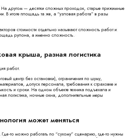
. На другом — десятки сложных проходок, старые прижимные
и. В итоге площадь та же, а “узловая работа” в разы
факторов стоимости отдельно называют сложность работ и
лощадь рулона, а именно сложность.
ковая крыша, разная логистика
ция работ.
говый центр без остановки), ограничения по шуму,
материалов, допуск персонала, требования к страховке и
мкость и сроки. На одном объекте техника подъехала и
ная логистика, ночные окна, дополнительные меры
хнология может меняться
. Где-то можно работать по “сухому” сценарию, где-то нужны