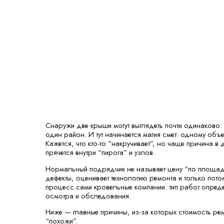
Снаружи две крыши могут выглядеть почти одинаково
один район. И тут начинается магия смет: одному об
Кажется, что кто-то “накручивает”, но чаще причина 
прячется внутри “пирога” и узлов.
Нормальный подрядчик не называет цену “по площади
дефекты, оценивает технологию ремонта и только пот
процесс сами кровельные компании: тип работ опреде
осмотра и обследования.
Ниже — главные причины, из-за которых стоимость ре
“похожи”.