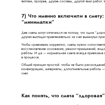
тепляки, прогрев, другие составы, другой темп работ
7) Что именно включили в смету:
“минималки”
Две сметы могут отличаться не потому, что одна “дор
другая выглядит привлекательно за счет выкинутых пунк
Чтобы сравнивать корректно, сметы нужно сопоставля
восстановление основания, ремонт примыканий, водо
работы. И да — нормальная смета всегда привязана 
в процессе.
Общий принцип простой: чтобы не было расхождений
конфигурацию, материалы, дополнительные работы — 
смет.
Как понять, что смета “здоровая