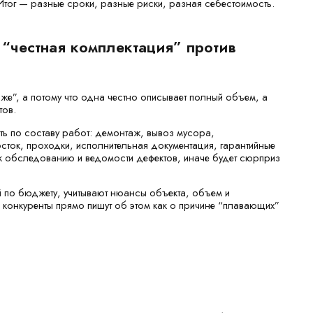
. Итог — разные сроки, разные риски, разная себестоимость.
 “честная комплектация” против
оже”, а потому что одна честно описывает полный объем, а
тов.
ть по составу работ: демонтаж, вывоз мусора,
сток, проходки, исполнительная документация, гарантийные
к обследованию и ведомости дефектов, иначе будет сюрприз
 по бюджету, учитывают нюансы объекта, объем и
конкуренты прямо пишут об этом как о причине “плавающих”
”