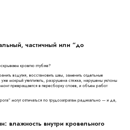
кальный, частичный или “до
 вскрываем кровлю глубже?
анить вздутия, восстановить швы, заменить отдельные
й уже мокрый утеплитель, разрушена стяжка, нарушены уклоны
 ремонт превращается в пересборку слоев, и объем работ
рога” могут отличаться по трудозатратам радикально — и да,
н: влажность внутри кровельного