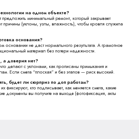
технологии на одном объекте?
т предложить минимальный ремонт, который закрывает
т причины (уклоны, узлы, влажность), чтобы кровля служила
отовка основания?
м основании не даст нормального результата. А грамотное
ациональный материал без потери надежности.
, а доверия нет?
, что делают с уклонами, как прописаны примыкания и
злам. Если смета “плоская” и без этапов — риск высокий.
ять, будет ли сюрприз по доп работам?
 их фиксируют, кто подписывает, как меняется смета, какие
кие документы вы получите на выходе (фотофиксация, акты