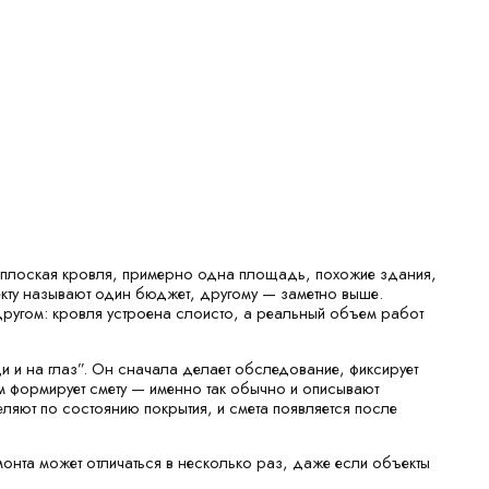
: плоская кровля, примерно одна площадь, похожие здания,
ъекту называют один бюджет, другому — заметно выше.
в другом: кровля устроена слоисто, а реальный объем работ
 и на глаз”. Он сначала делает обследование, фиксирует
ом формирует смету — именно так обычно и описывают
ляют по состоянию покрытия, и смета появляется после
монта может отличаться в несколько раз, даже если объекты