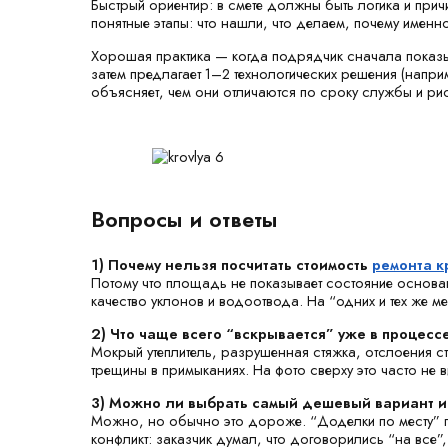
Быстрый ориентир: в смете должны быть логика и прич
понятные этапы: что нашли, что делаем, почему именно 
Хорошая практика — когда подрядчик сначала показы
затем предлагает 1–2 технологических решения (напри
объясняет, чем они отличаются по сроку службы и ри
Вопросы и ответы
1) Почему нельзя посчитать стоимость
ремонта к
Потому что площадь не показывает состояние основан
качество уклонов и водоотвода. На “одних и тех же 
2) Что чаще всего “вскрывается” уже в процесс
Мокрый утеплитель, разрушенная стяжка, отслоения 
трещины в примыканиях. На фото сверху это часто не 
3) Можно ли выбрать самый дешевый вариант и 
Можно, но обычно это дороже. “Доделки по месту” 
конфликт: заказчик думал, что договорились “на все”,