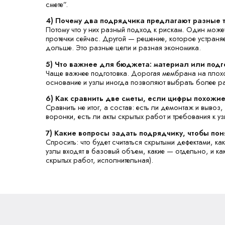
смете”.
4) Почему два подрядчика предлагают разные 
Потому что у них разный подход к рискам. Один може
протечки сейчас. Другой — решение, которое устраняе
дольше. Это разные цели и разная экономика.
5) Что важнее для бюджета: материал или подг
Чаще важнее подготовка. Дорогая мембрана на плохо
основание и узлы иногда позволяют выбрать более р
6) Как сравнить две сметы, если цифры похожие
Сравнить не итог, а состав: есть ли демонтаж и вывоз
воронки, есть ли акты скрытых работ и требования к у
7) Какие вопросы задать подрядчику, чтобы пон
Спросить: что будет считаться скрытыми дефектами, как
узлы входят в базовый объем, какие — отдельно, и ка
скрытых работ, исполнительная).