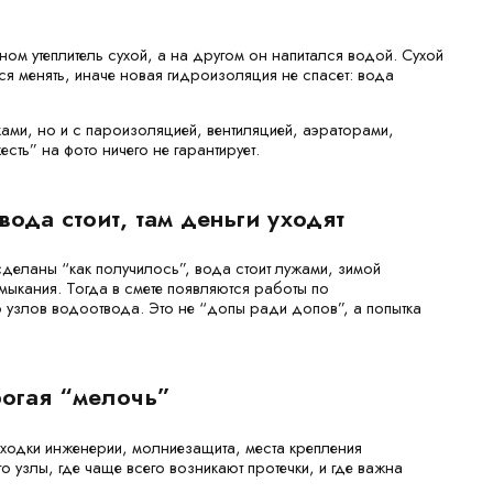
ом утеплитель сухой, а на другом он напитался водой. Сухой
ся менять, иначе новая гидроизоляция не спасет: вода
ками, но и с пароизоляцией, вентиляцией, аэраторами,
ть” на фото ничего не гарантирует.
вода стоит, там деньги уходят
деланы “как получилось”, вода стоит лужами, зимой
мыкания. Тогда в смете появляются работы по
 узлов водоотвода. Это не “допы ради допов”, а попытка
рогая “мелочь”
оходки инженерии, молниезащита, места крепления
о узлы, где чаще всего возникают протечки, и где важна