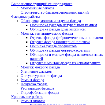
Выполнение функций генподрядчика
Монолитные работы
Строительство быстровозводимых зданий
Фасадные работы
Облицовка, монтаж и отделка фасада
Облицовка фасадов натуральным камнем
Облицовка фасада дома кирпичом
Монтаж вентилируемого фасада
Отделка фасада фиброцементными панелями
Отделка фасада клинкерной плиткой
Обшивка фасада профлистом
Облицовка фасада металлокассетами
Облицовка и монтаж фасада из композитных
панелей
Отделка и монтаж фасада из керамогранита
Монтаж мокрого фасада
Утепление фасадов
Оштукатуривание фасада
Ремонт фасада
Покраска фасада
Реставрация фасадов
Гидрофобизация фасада
Кровельные работы
Ремонт кровли