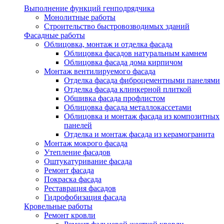
Выполнение функций генподрядчика
Монолитные работы
Строительство быстровозводимых зданий
Фасадные работы
Облицовка, монтаж и отделка фасада
Облицовка фасадов натуральным камнем
Облицовка фасада дома кирпичом
Монтаж вентилируемого фасада
Отделка фасада фиброцементными панелями
Отделка фасада клинкерной плиткой
Обшивка фасада профлистом
Облицовка фасада металлокассетами
Облицовка и монтаж фасада из композитных
панелей
Отделка и монтаж фасада из керамогранита
Монтаж мокрого фасада
Утепление фасадов
Оштукатуривание фасада
Ремонт фасада
Покраска фасада
Реставрация фасадов
Гидрофобизация фасада
Кровельные работы
Ремонт кровли