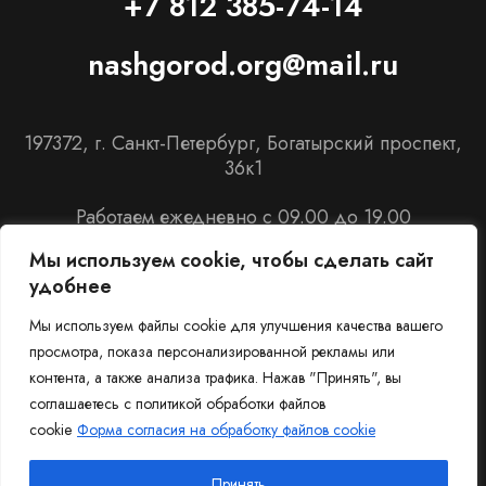
+7 812 385-74-14
nashgorod.org@mail.ru
197372, г. Санкт-Петербург, Богатырский проспект,
36к1
Работаем ежедневно с 09.00 до 19.00
Мы используем cookie, чтобы сделать сайт
удобнее
Мы используем файлы cookie для улучшения качества вашего
© 2009-
2026
НАШ ГОРОД. Материалы,
просмотра, показа персонализированной рекламы или
представленные на сайте, не являются публичной
контента, а также анализа трафика. Нажав "Принять", вы
офертой
соглашаетесь с политикой обработки файлов
Пользовательское соглашение
cookie
Форма согласия на обработку файлов cookie
Политика конфиденциальности
Разработка и продвижение
Принять